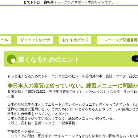
じてトレ
は、
自転車
トレーニングサポート専用サイトです。
ツール
ダイエットのツボ
おすすめグッズ
トレーニング関連書籍
速くなるためのヒント
もっと速くなるためのトレーニング方法のヒントを国内外の本・雑誌・ブログ・論文
◆日本人の素質は劣っていない。練習メニューに問題
参考文献：『BICYCLE21（発行年月確認できず）』パールイズミ・スミタ・ラバネ
出版
日本の自転車界全体としてエリートもアンダーもジュニアも強くなってきている。し
世界では絶対に通用しない。そのためにはLSDとかをちゃんとやって、いい組織がで
学生から自転車をやっていないとダメだ。
日本人の素質が劣っているわけでなく、練習のメニューが劣っている。
（以上、高村精一監督インタビュー記事要旨）
本場のロード選手は…
・ジュニアの間は、固定ギアでのトレーニングをかなり頻繁に行い回転力をみっちり