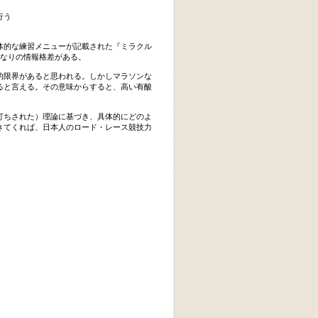
行う
体的な練習メニューが記載された『ミラクル
かなりの情報格差がある。
的限界があると思われる。しかしマラソンな
ると言える。その意味からすると、高い有酸
打ちされた）理論に基づき、具体的にどのよ
きてくれば、日本人のロード・レース競技力