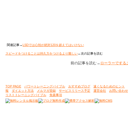
関連記事→
LSDでは心拍が絶対120を超えてはいけない
スピードをつけることは持久力をつけるより難しい
←次の記事を読む
前の記事を読む→
ローラーでする
TOP PAGE
パワートレーニングバイブル
おすすめブログ
速くなるためのヒント
報
ダイエット方法
メルマガ登録
サービスリリース予定
運営会社
お問い合わせ
リストトレーニングバイブル
免責事項