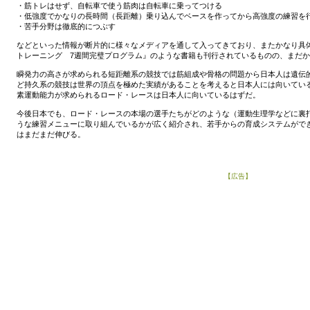
・筋トレはせず、自転車で使う筋肉は自転車に乗ってつける
・低強度でかなりの長時間（長距離）乗り込んでベースを作ってから高強度の練習を
・苦手分野は徹底的につぶす
などといった情報が断片的に様々なメディアを通して入ってきており、またかなり具
トレーニング 7週間完璧プログラム』のような書籍も刊行されているものの、まだ
瞬発力の高さが求められる短距離系の競技では筋組成や骨格の問題から日本人は遺伝
ど持久系の競技は世界の頂点を極めた実績があることを考えると日本人には向いてい
素運動能力が求められるロード・レースは日本人に向いているはずだ。
今後日本でも、ロード・レースの本場の選手たちがどのような（運動生理学などに裏
うな練習メニューに取り組んでいるかが広く紹介され、若手からの育成システムがで
はまだまだ伸びる。
【広告】