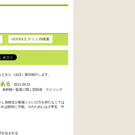
GOOGLE サイト内検索
などから（ほぼ）毎日紹介します。
がある
2011.09.23
ロ 高村精一監督に聞く②65頁・ライジング
かし高校生が新城くらいの力を持たなくては
きれば絶対に可能。そのためには小学生、中
叩き込まれる