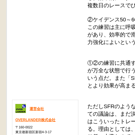
複数日のレースで
②ケイデンス50～6
この練習は主に呼
があり、効率的で
力強化によいとい
①②の練習に共通
が万全な状態で行
いう点だ。また「S
とより効果が高ま
ただしSFRのよう
運営会社
ての議論は、まだ
OVERLANDER株式会社
はこういったトレ
〒160-0022
る。理由としては
東京都新宿区新宿4-3-17