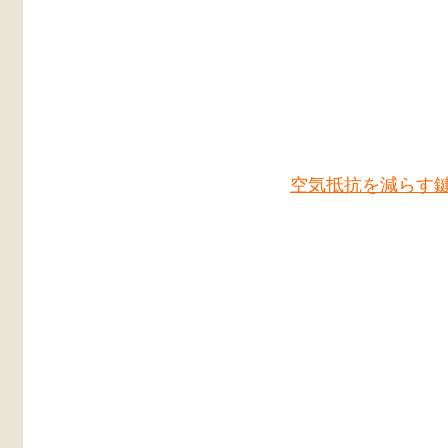
空気抵抗を減らす
＜本件