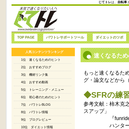
じてトレ
は、
自転車
TOP PAGE
パワトレサポートツール
ダイエットのツボ
人気コンテンツランキング
速くなるため
1位 速くなるためのヒント
2位 おすすめブログ
もっと速くなるた
3位 機材リンク集
グ・論文などから
4位 おすすめ動画
5位 トレーニング・メニュー
◆SFRの練
6位 初心者のためのヒント
参考文献：柿木克
7位 パワトレBLOG
スアップ」
8位 パワトレ情報
『funride』
9位 ブログレビュー
ハンター・アレ
10位 ダイエット情報