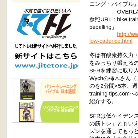
ニング・バイブル』・
OVERLAN
参照URL：bike train
pedalling』
http://w
low-cadence.html
冬は有酸素持久力
をみっちり鍛える
SFRを練習に取り
Wychの柿木さん
のを2分間×5本、
training ti
紹介する。
SFRは低ケイデン
の筋トレ」ともい
ズンを通してもっと