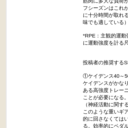
筋肉に多大な負荷
フシーズンはこれが
に十分時間が取れ
味でも適している
*RPE：主観的運
に運動強度を計る
投稿者の推奨するS
①ケイデンス40～5
ケイデンスがかな
ある高強度トレー
ことが必要になる
（神経活動に関す
このような重いギ
的に回さなくては
る。効率的にペダ