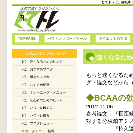
じてトレ
は、
自転車
TOP PAGE
パワトレサポートツール
ダイエットのツボ
人気コンテンツランキング
速くなるため
1位 速くなるためのヒント
2位 おすすめブログ
もっと速くなるた
3位 機材リンク集
グ・論文などから
4位 おすすめ動画
5位 トレーニング・メニュー
◆BCAAの
6位 初心者のためのヒント
2012.01.06
7位 パワトレBLOG
参考論文：『長距離
8位 パワトレ情報
対する分枝鎖アミ
9位 ブログレビュー
『持久運動中の
10位 ダイエット情報