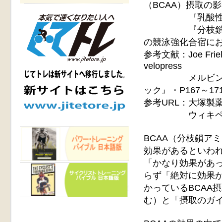
（BCAA）摂取の
『乳酸性作業閾
『分枝鎖アミノ
の競泳強化合宿に
参考文献：Joe Frie
velopress
メルビン・ウィ
ック』・P167～1
参考URL：大塚製
ウィキペディ
BCAA（分枝鎖ア
効果があるといわ
「かなり効果があ
らず「絶対に効果
かっているBCAA
む）と「摂取のガ