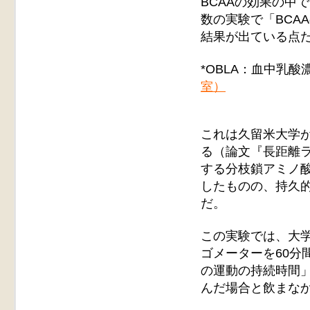
BCAAの効果の中
数の実験で「BCA
結果が出ている点
*OBLA：血中乳酸
室）
これは久留米大学
る（論文『長距離ラ
する分枝鎖アミノ酸
したものの、持久
だ。
この実験では、大学
ゴメーターを60分
の運動の持続時間」
んだ場合と飲まな