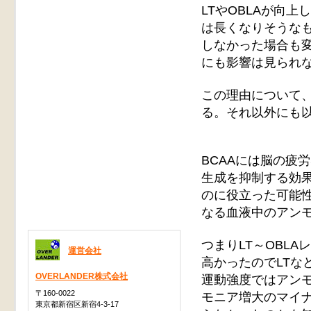
LTやOBLAが向
は長くなりそうなも
しなかった場合も変
にも影響は見られ
この理由について
る。それ以外にも
BCAAには脳の疲
生成を抑制する効果
のに役立った可能性
なる血液中のアン
つまりLT～OBL
運営会社
高かったのでLTな
OVERLANDER株式会社
運動強度ではアン
〒160-0022
モニア増大のマイ
東京都新宿区新宿4-3-17