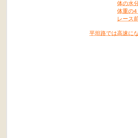
体の水
体重の4
レース
平坦路では高速に
＜本件