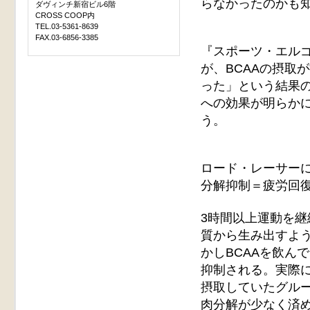
らなかったのかも
ダヴィンチ新宿ビル6階
CROSS COOP内
TEL.03-5361-8639
FAX.03-6856-3385
『スポーツ・エル
が、BCAAの摂取
った」という結果の
への効果が明らか
う。
ロード・レーサー
分解抑制＝疲労回
3時間以上運動を継
質から生み出すよ
かしBCAAを飲ん
抑制される。実際に
摂取していたグル
肉分解が少なく済