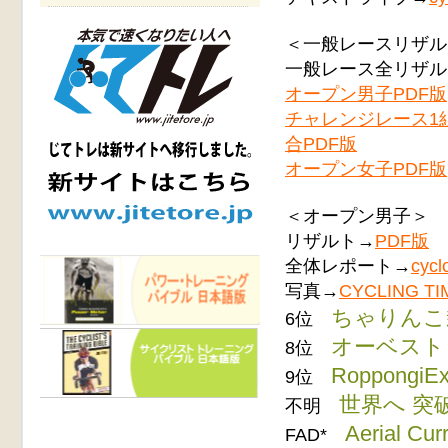
＜一般レースリザル
一般レース全リザル
オープン男子PDF版
チャレンジレース1組
合PDF版
オープン女子PDF版
＜オープン男子＞
リザルト→
PDF版
全体レポート→
cycl
写真→
CYCLING TI
ちゃりんこ
6位
オーベスト
8位
RoppongiE
9位
世界へ 突
不明
Aerial C
FAD*