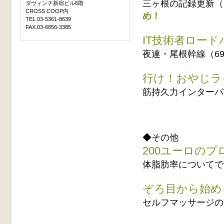
三ヶ根の記録更新（1
ダヴィンチ新宿ビル6階
CROSS COOP内
め！
TEL.03-5361-8639
FAX.03-6856-3385
IT技術者ロー
夜連・尾根幹線（6
行け！おやじラ
筋持久力インターバル（
◆その他
200ユーロの
体脂肪率についてで
ぞろ目から始め
セルフマッサージの