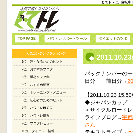
じてトレ
は、
自転車
TOP PAGE
パワトレサポートツール
ダイエットのツボ
人気コンテンツランキング
2011.1
1位 速くなるためのヒント
2位 おすすめブログ
バックナンバーの一
3位 機材リンク集
日分 前日分→
20
4位 おすすめ動画
5位 トレーニング・メニュー
【2011.10.23 15:
6位 初心者のためのヒント
◆ジャパンカップ
7位 パワトレBLOG
＜サイクルロードレ
8位 パワトレ情報
ライブブログ→
宇都
さん
9位 ブログレビュー
テキストライブ→
cy
10位 ダイエット情報