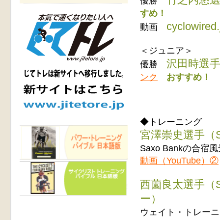
優勝
すめ！
cyclowired.
動画
＜ジュニア＞
沢田時選手（E
優勝
ンク
おすすめ！
◆トレーニング
宮澤崇史選手（Saxo 
Saxo Bankの
動画（YouTube）②
西薗良太選手（S
ー）
ウェイト・トレーニ