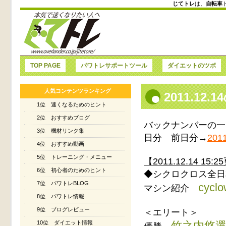
じてトレ
は、
自転車
TOP PAGE
パワトレサポートツール
ダイエットのツボ
人気コンテンツランキング
2011.1
1位 速くなるためのヒント
2位 おすすめブログ
バックナンバーの一
3位 機材リンク集
日分 前日分→
2011
4位 おすすめ動画
5位 トレーニング・メニュー
【2011.12.14 15:
6位 初心者のためのヒント
◆シクロクロス全日本
7位 パワトレBLOG
cyclo
マシン紹介
8位 パワトレ情報
9位 ブログレビュー
＜エリート＞
竹之内悠選手（T
10位 ダイエット情報