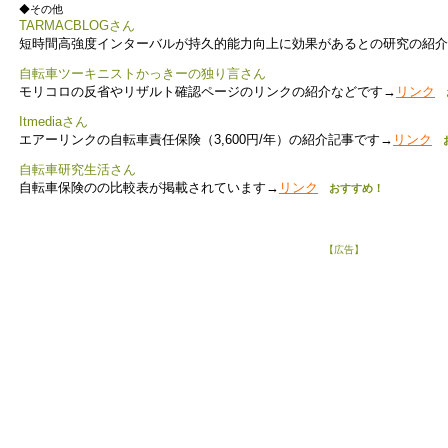
◆その他
TARMACBLOGさん
短時間高強度インターバルが持久的能力向上に効果があるとの研究の紹介
自転車ツーキニストかっきーの独り言さん
モリコロの反省やリザルト確認ページのリンクの紹介などです→
リンク
Itmediaさん
エアーリンクの自転車責任保険（3,600円/年）の紹介記事です→
リンク
お
自転車研究生活さん
自転車保険のの比較表が掲載されています→
リンク
おすすめ！
【広告】