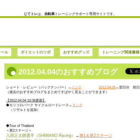
じてトレ
は、
自転車
トレーニングサポート専用サイトです。
ツール
ダイエットのツボ
おすすめグッズ
トレーニング関連書籍
2012.04.04のおすすめブログ
ショート・レビュー（バックナンバー）→
リンク
2012.04.05
←翌日分 前日
（過去のおすすめブログをまとめてすばやく見ることができます）
【2012.04.04 10:36更新】
◆モリコロパーク サイクルロードレース→
リンク
（リザルトを追加）
◆Tour of Thailand
＜第2ステージ＞
入部正太朗選手（SHIMANO Racing）
→
第1＆第2ステージ