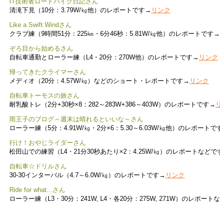
IT技術者ロードバイク日記さん
清滝下見（10分：3.79W/㎏他）のレポートです→
リンク
Like a Swift Windさん
クラブ練（9時間51分：225㎞・6分46秒：5.81W/㎏他）のレポートです→
ぞろ目から始めるさん
自転車通勤とローラー練（L4・20分：270W他）のレポートです→
リンク
帰ってきたクライマーさん
メディオ（20分：4.57W/㎏）などのショート・レポートです→
リンク
自転車トーモスの旅さん
耐乳酸トレ（2分+30秒×8：282～283W+386～403W）のレポートです→
雨王子のブログ～週末は晴れるといいな～さん
ローラー練（5分：4.91W/㎏・2分×6：5.30～6.03W/㎏他）のレポートで
行け！おやじライダーさん
松田山での練習（L4・21分30秒あたり×2：4.25W/㎏）のレポートなどで
自転車☆ドリルさん
30-30インターバル（4.7～6.0W/㎏）のレポートです→
リンク
Ride for what...さん
ローラー練（L3・30分：241W, L4・各20分：275W, 271W）のレポー