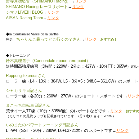
野寺秀徳監督（SHIMANO Racing）
→
リンク
SHIMANO Racing レースリポート
→
リンク
シマノLIVE!!! BLOG
→
リンク
AISAN Racing Team
→
リンク
◆la Coulainaise Vallee de la Sarthe
ちゃりんこ乗ってどこ行くの？さん
→
リンク
完走
おすすめ！
◆トレーニング
鈴木真理選手（Cannondale space zero point）
短時間高強度練習（3時間：220W・2分走：427W・10分TT：365W）
RoppongiExpressさん
ローラー練（L4・10分：304W, L5・3分×5：348.6～361.6W）のレポ
シャカリキ日記さん
ローラー練（各20分：260W・270W）のショート・レポートです→
リン
まこっち自転車日記さん
荒サイ一人TT練（10分：305W他）のレポートなどです→
リンク
おすすめ
（モリコロの最終ラップも記載されています 7分30秒チョイ：289W）
いのまたのパワートレーニング日記さん
LT-W4（SST・20分：280W, L6+L3×21本）のレポートです→
リンク