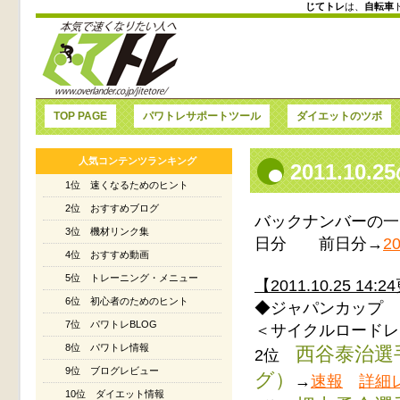
じてトレ
は、
自転車
TOP PAGE
パワトレサポートツール
ダイエットのツボ
人気コンテンツランキング
2011.1
1位 速くなるためのヒント
2位 おすすめブログ
バックナンバーの一
3位 機材リンク集
日分 前日分→
20
4位 おすすめ動画
5位 トレーニング・メニュー
【2011.10.25 14:
6位 初心者のためのヒント
◆ジャパンカップ
7位 パワトレBLOG
＜サイクルロードレ
8位 パワトレ情報
西谷泰治選
2位
9位 ブログレビュー
グ）
→
速報
詳細
10位 ダイエット情報