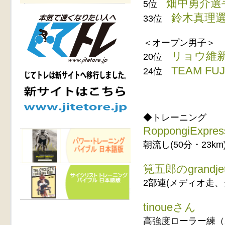
畑中勇介選
5位
鈴木真理
33位
＜オープン男子＞
リョウ維
20位
TEAM FU
24位
◆トレーニング
RoppongiExpr
朝流し(50分・23
筧五郎のgrandje
2部連(メディオ走
tinoueさん
高強度ローラー練（2