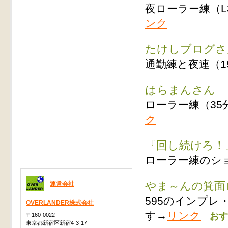
夜ローラー練（L
ンク
たけしブログさ
通勤練と夜連（1
はらまんさん
ローラー練（35
ク
『回し続けろ！
ローラー練のシ
やま～んの箕面
運営会社
595のインプ
OVERLANDER株式会社
す→
リンク
おす
〒160-0022
東京都新宿区新宿4-3-17