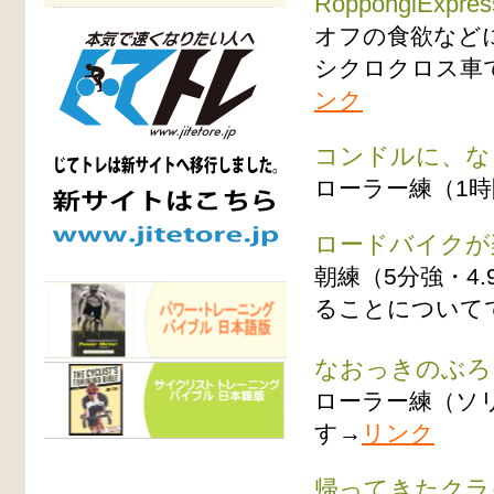
RoppongiExpr
オフの食欲など
シクロクロス車
ンク
コンドルに、な
ローラー練（1時
ロードバイクが
朝練（5分強・4
ることについて
なおっきのぶろ
ローラー練（ソリア
す→
リンク
帰ってきたクラ