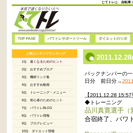
じてトレ
は、
自転車
TOP PAGE
パワトレサポートツール
ダイエットのツボ
人気コンテンツランキング
2011.1
1位 速くなるためのヒント
2位 おすすめブログ
バックナンバーの一
3位 機材リンク集
日分 前日分→
2011
4位 おすすめ動画
5位 トレーニング・メニュー
【2011.12.28 15:
6位 初心者のためのヒント
◆トレーニング
7位 パワトレBLOG
品川真寛選手（
8位 パワトレ情報
合宿終了、パワ
9位 ブログレビュー
10位 ダイエット情報