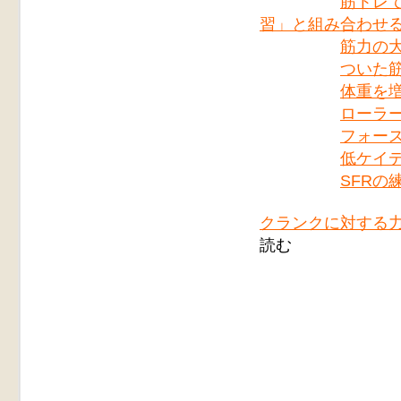
筋トレ
習」と組み合わせ
筋力の
ついた
体重を増
ローラ
フォー
低ケイ
SFRの
クランクに対する
読む
＜本件