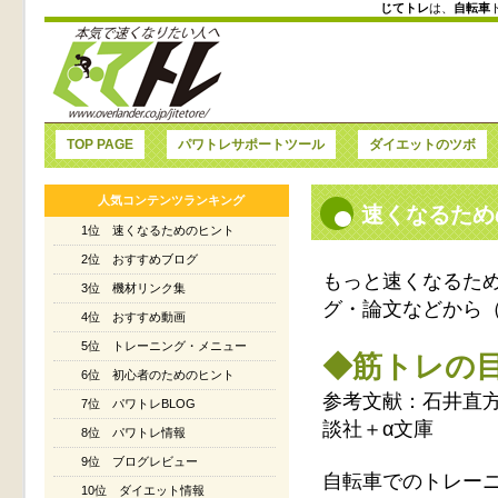
じてトレ
は、
自転車
TOP PAGE
パワトレサポートツール
ダイエットのツボ
人気コンテンツランキング
速くなるため
1位 速くなるためのヒント
2位 おすすめブログ
もっと速くなるた
3位 機材リンク集
グ・論文などから
4位 おすすめ動画
5位 トレーニング・メニュー
◆筋トレの
6位 初心者のためのヒント
参考文献：石井直方
7位 パワトレBLOG
談社＋α文庫
8位 パワトレ情報
9位 ブログレビュー
自転車でのトレー
10位 ダイエット情報