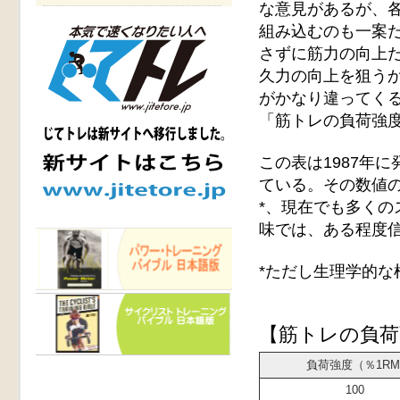
な意見があるが、
組み込むのも一案
さずに筋力の向上
久力の向上を狙う
がかなり違ってく
「筋トレの負荷強
この表は1987年
ている。その数値
*、現在でも多く
味では、ある程度
*ただし生理学的な
【筋トレの負荷
負荷強度（％1RM
100